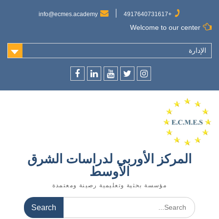
Ski
t
info@ecmes.academy
+4917640731617
conten
Welcome to our center
الإدارة
f
l
y
t
ins
المركز الأوربي لدراسات الشرق
الأوسط
مؤسسة بحثية وتعليمية رصينة ومعتمدة
Search
for: