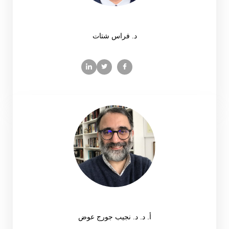
د. فراس شتات
أ. د. د. نجيب جورج عوض