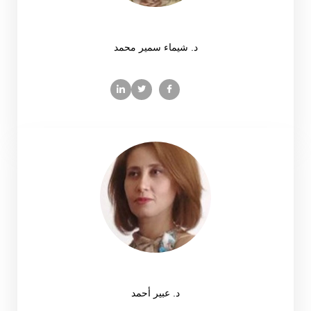
د. شيماء سمير محمد
د. عبير أحمد