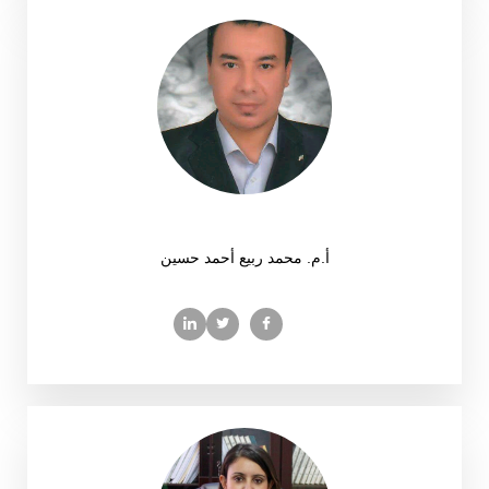
أ.م. محمد ربيع أحمد حسين