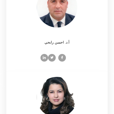
أ.د. احسن رابحي