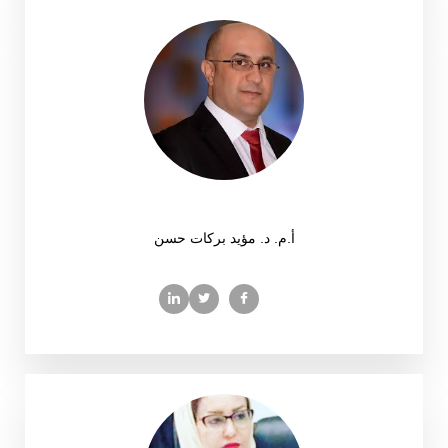
أ.م. د. مؤيد بركات حسن