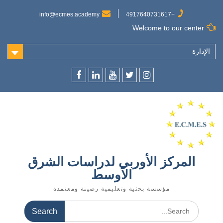
Ski
t
info@ecmes.academy
+4917640731617
conten
Welcome to our center
الإدارة
f
l
y
t
ins
المركز الأوربي لدراسات الشرق
الأوسط
مؤسسة بحثية وتعليمية رصينة ومعتمدة
Search
for: