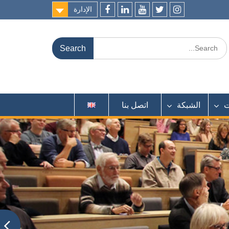
الإدارة
f
l
y
t
ins
Search
for:
ت
الشبكة
اتصل بنا