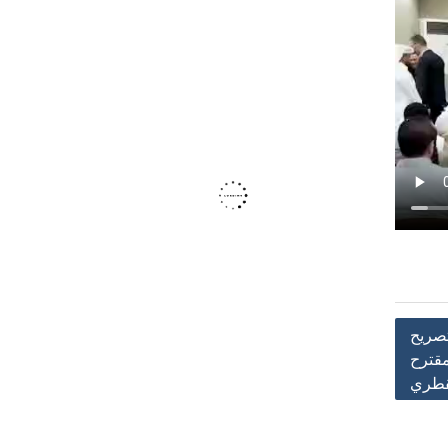
تصريح
قترح
قطري