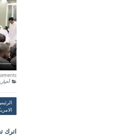
isements
أخبار
,
تصفّح
الرئيس
الامري
المقالا
اترك تعل