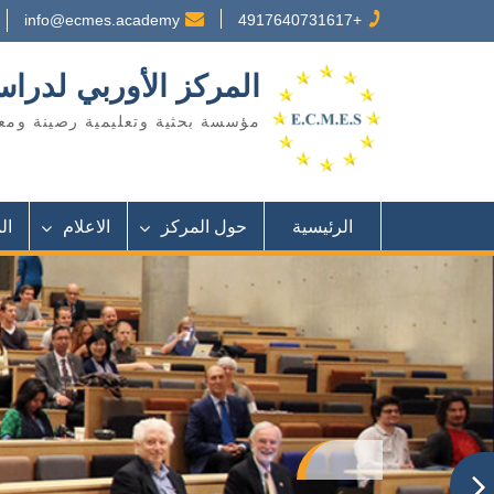
Ski
info@ecmes.academy
+4917640731617
t
conten
المركز الأوربي لدر
مؤسسة بحثية وتعليمية رصينة ومع
الرئيسية
حول المركز
الاعلام
ال