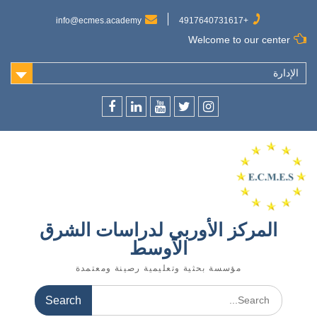
Ski
t
info@ecmes.academy
+4917640731617
conten
Welcome to our center
الإدارة
f
l
y
t
ins
المركز الأوربي لدراسات الشرق
الأوسط
مؤسسة بحثية وتعليمية رصينة ومعتمدة
Search
for: