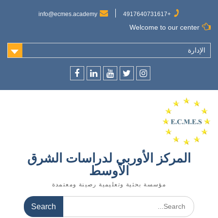
Ski
t
info@ecmes.academy
+4917640731617
conten
Welcome to our center
الإدارة
f
l
y
t
ins
المركز الأوربي لدراسات الشرق
الأوسط
مؤسسة بحثية وتعليمية رصينة ومعتمدة
Search
for: