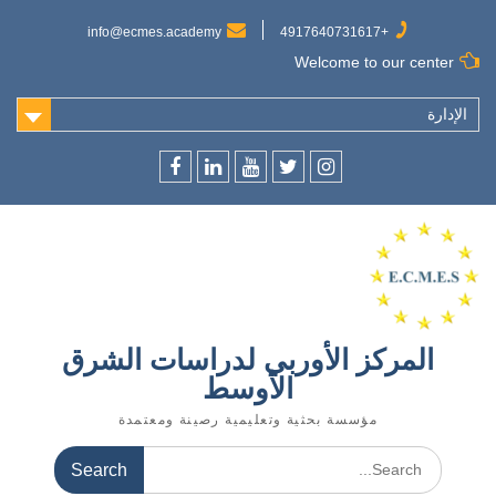
Ski
t
info@ecmes.academy
+4917640731617
conten
Welcome to our center
الإدارة
f
l
y
t
ins
المركز الأوربي لدراسات الشرق
الأوسط
مؤسسة بحثية وتعليمية رصينة ومعتمدة
Search
for: